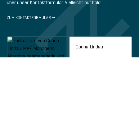
über unser Kontaktformular. Vielleicht auf bald!
ZUM KONTAKTFORMULAR
Corina Lindau
MVZ Managerin,
Abrechnungsmanagerin
/ Labormanagerin,
Geschäftsentwicklung
moin@zahnzentrum-
Email
nord.de
+49 (0)4921 20802
Telefon