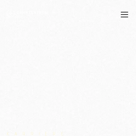
Zahnzentrum
Nord
K
A
R
R
I
E
R
E