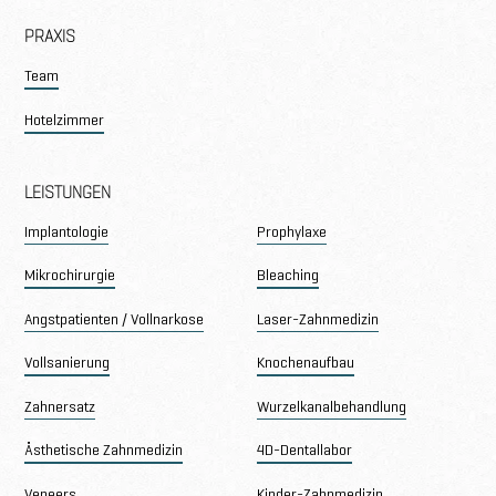
PRAXIS
Team
Hotelzimmer
LEISTUNGEN
Implantologie
Prophylaxe
Mikrochirurgie
Bleaching
Angstpatienten / Vollnarkose
Laser-Zahnmedizin
Vollsanierung
Knochenaufbau
Zahnersatz
Wurzelkanalbehandlung
Ästhetische Zahnmedizin
4D-Dentallabor
Veneers
Kinder-Zahnmedizin